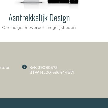
Aantrekkelijk Design
Oneindige ontwerpen mogelijkheden!
ntoor
KvK 39080573
BTW NL001696444B71