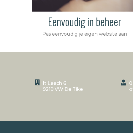
Eenvoudig in beheer
Pas eenvoudig je eigen website aan
It Leech 6
0
9219 VW De Tike
o