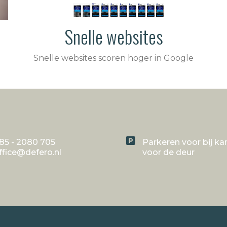
Snelle websites
Snelle websites scoren hoger in Google
85 - 2080 705
Parkeren voor bij ka
ffice@defero.nl
voor de deur