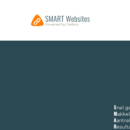
S
nel 
M
akkel
A
antre
R
esult