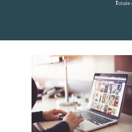
T
otale